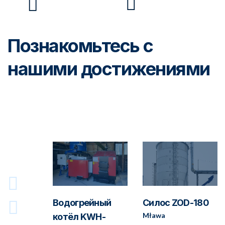
Познакомьтесь с
нашими достижениями
 SK-136
Водогрейный
Силос ZOD-180
Mława
котёл KWH-