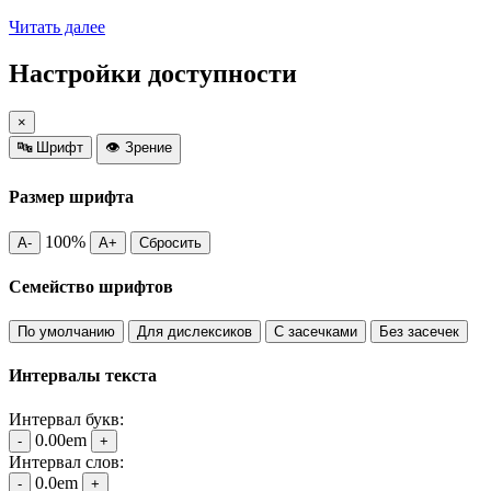
Читать далее
Настройки доступности
×
🔤
Шрифт
👁️
Зрение
Размер шрифта
100%
A-
A+
Сбросить
Семейство шрифтов
По умолчанию
Для дислексиков
С засечками
Без засечек
Интервалы текста
Интервал букв:
0.00em
-
+
Интервал слов:
0.0em
-
+