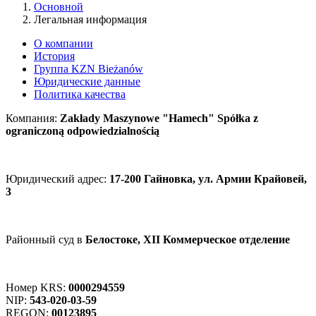
Основной
Легальная информация
О компании
История
Группа KZN Bieżanów
Юридические данные
Политика качества
Компания:
Zakłady Maszynowe "Hamech" Spółka z
ograniczoną odpowiedzialnością
Юридический адрес:
17-200 Гайновка, ул. Армии Крайовей,
3
Районный суд в
Белостоке, XII Коммерческое отделение
Номер KRS:
0000294559
NIP:
543-020-03-59
REGON:
00123895