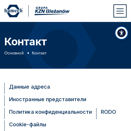
Перейти к основному содержимому
Перейти к нижнему колонтитулу
На
Контакт
Основной
Контакт
Данные адреса
Иностранные представители
Политика конфиденциальности
RODO
Cookie-файлы